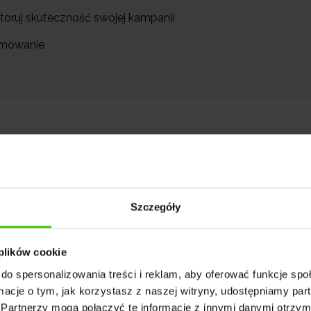
itoruj skuteczność swojej kampanii
umowanie
Szczegóły
 z różnych branż, budować silne relacje biznesowe 
 plików cookie
oc LinkedIn - serwisu, który nie tylko stał się sp
do spersonalizowania treści i reklam, aby oferować funkcje sp
le także skuteczną platformą reklamową. To tutaj
ormacje o tym, jak korzystasz z naszej witryny, udostępniamy p
Partnerzy mogą połączyć te informacje z innymi danymi otrzym
klama może przynieść znaczące korzyści dla Twojej