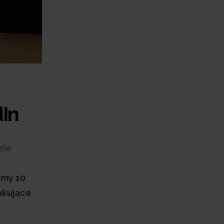
In
ele
amy 10
akujące