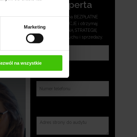
eksperta
 Ci
Umów się na BEZPŁATNE
KONSULTACJE i otrzymaj
Marketing
SKUTECZNĄ STRATEGIĘ
zwiększenia ruchu i sprzedaży.
ezwól na wszystkie