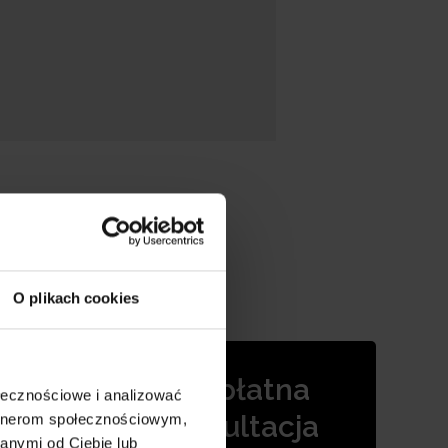
O plikach cookies
i
Bezpłatna
osobem
ołecznościowe i analizować
konsultacja
artnerom społecznościowym,
anymi od Ciebie lub
 firmy.