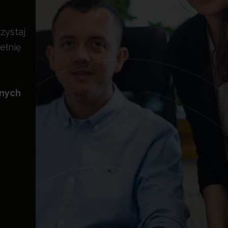
zystaj
ełnię
znych