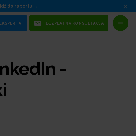
×
jdź do raportu
 EKSPERTA
BEZPŁATNA KONSULTACJA
nkedIn -
i