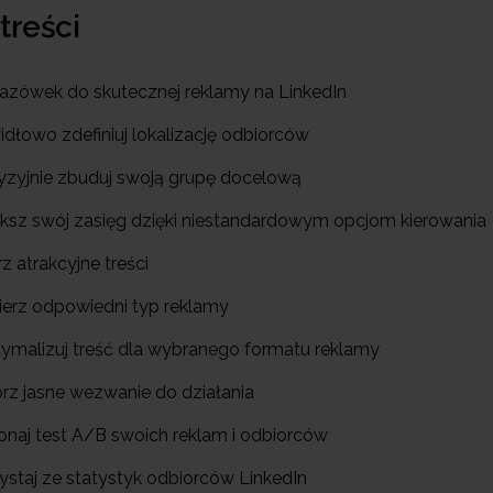
 treści
kazówek do skutecznej reklamy na LinkedIn
idłowo zdefiniuj lokalizację odbiorców
cyzyjnie zbuduj swoją grupę docelową
ększ swój zasięg dzięki niestandardowym opcjom kierowania
z atrakcyjne treści
ierz odpowiedni typ reklamy
tymalizuj treść dla wybranego formatu reklamy
órz jasne wezwanie do działania
onaj test A/B swoich reklam i odbiorców
ystaj ze statystyk odbiorców LinkedIn