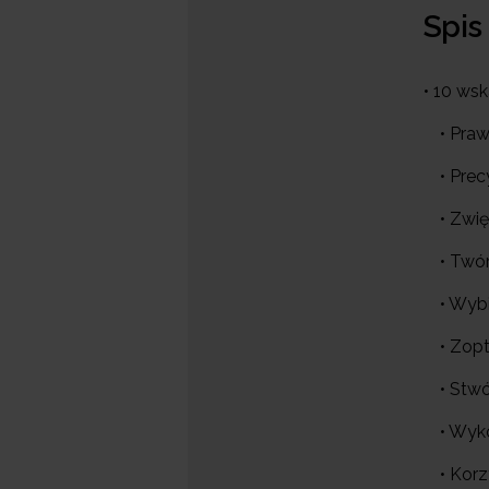
Spis
• 10 ws
• Praw
• Pre
• Zwi
• Twór
• Wyb
• Zop
• Stw
• Wyk
• Korz