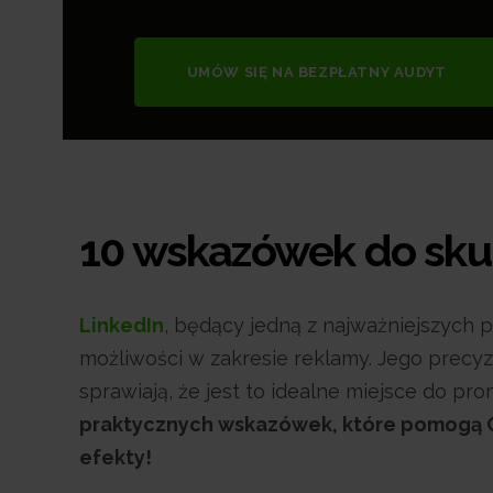
UMÓW SIĘ NA BEZPŁATNY AUDYT
10 wskazówek do skut
LinkedIn
, będący jedną z najważniejszych 
możliwości w zakresie reklamy. Jego precyz
sprawiają, że jest to idealne miejsce do pr
praktycznych wskazówek, które pomogą C
efekty!