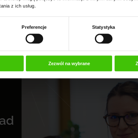
nia z ich usług.
psze praktyki i sprawdzone metody, które pomogą
mowe na LinkedIn!
Preferencje
Statystyka
Zezwól na wybrane
Z
rad