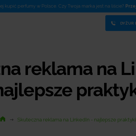
piej kupić perfumy w Polsce. Czy Twoja marka jest na liście?
Prze
DYŻUR
na reklama na Li
najlepsze praktyk
Skuteczna reklama na LinkedIn - najlepsze praktyki