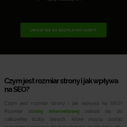
UMÓW SIĘ NA BEZPŁATNY AUDYT
Czym jest rozmiar strony i jak wpływa
na SEO?
Czym jest rozmiar strony i jak wpływa na SEO?
Rozmiar
strony internetowej
odnosi się do
całkowitej liczby danych, które muszą zostać
przesłane z serwera do przeglądarki, np. Chrome, aby