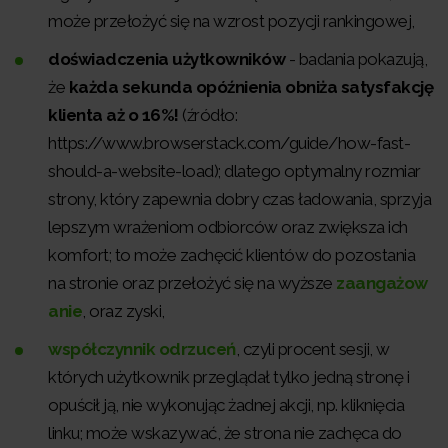
może przełożyć się na wzrost pozycji rankingowej,
doświadczenia użytkowników
- badania pokazują,
że
każda sekunda opóźnienia obniża satysfakcję
klienta aż o 16%!
(źródło:
https://www.browserstack.com/guide/how-fast-
should-a-website-load); dlatego optymalny rozmiar
strony, który zapewnia dobry czas ładowania, sprzyja
lepszym wrażeniom odbiorców oraz zwiększa ich
komfort; to może zachęcić klientów do pozostania
na stronie oraz przełożyć się na wyższe
zaangażow
anie
, oraz zyski,
współczynnik odrzuceń
, czyli procent sesji, w
których użytkownik przeglądał tylko jedną stronę i
opuścił ją, nie wykonując żadnej akcji, np. kliknięcia
linku; może wskazywać, że strona nie zachęca do