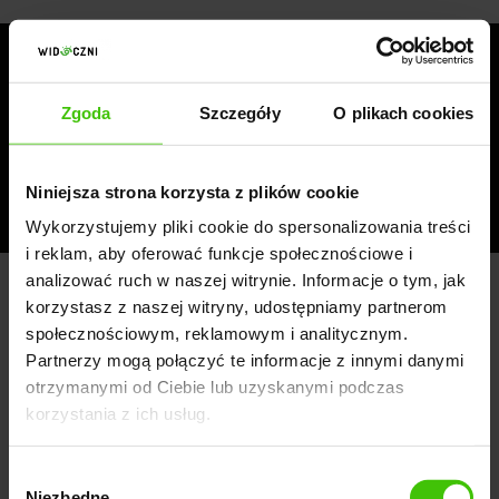
C
hcesz poprawić widoczność
swojej strony w Google?
Zgoda
Szczegóły
O plikach cookies
Niniejsza strona korzysta z plików cookie
POSTAW NA POZYCJONOWANIE
Wykorzystujemy pliki cookie do spersonalizowania treści
i reklam, aby oferować funkcje społecznościowe i
analizować ruch w naszej witrynie. Informacje o tym, jak
korzystasz z naszej witryny, udostępniamy partnerom
społecznościowym, reklamowym i analitycznym.
Ogólne zasady dotyczące rozmiaru
Partnerzy mogą połączyć te informacje z innymi danymi
strony
otrzymanymi od Ciebie lub uzyskanymi podczas
korzystania z ich usług.
Jaki rozmiar powinna mieć strona internetowa? Nie
ma jednoznacznej odpowiedzi.
Perfekcyjny rozmiar
Wybór
Niezbędne