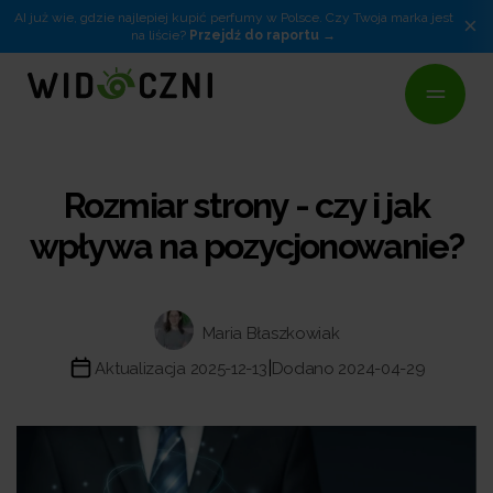
AI już wie, gdzie najlepiej kupić perfumy w Polsce. Czy Twoja marka jest
×
na liście?
Przejdź do raportu
Rozmiar strony - czy i jak
wpływa na pozycjonowanie?
Maria Błaszkowiak
|
Aktualizacja 2025-12-13
Dodano 2024-04-29