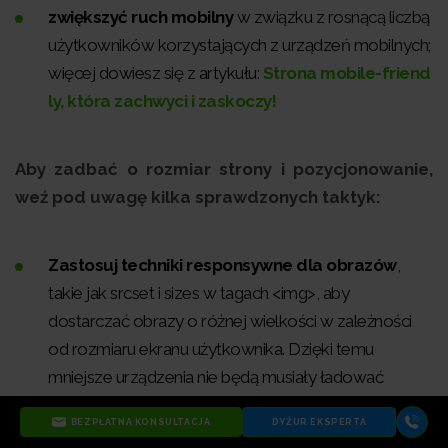
zwiększyć ruch mobilny
w związku z rosnącą liczbą
użytkowników korzystających z urządzeń mobilnych;
więcej dowiesz się z artykułu:
Strona mobile-friend
ly, która zachwyci i zaskoczy!
Aby zadbać o rozmiar strony i pozycjonowanie,
weź pod uwagę kilka sprawdzonych taktyk:
Zastosuj techniki responsywne dla obrazów
,
takie jak srcset i sizes w tagach <img>, aby
dostarczać obrazy o różnej wielkości w zależności
od rozmiaru ekranu użytkownika. Dzięki temu
mniejsze urządzenia nie będą musiały ładować
dużych obrazów przeznaczonych dla komputerów.
BEZPŁATNA KONSULTACJA
DYŻUR EKSPERTA
To zmniejsza łączny rozmiar przesyłanych danych.