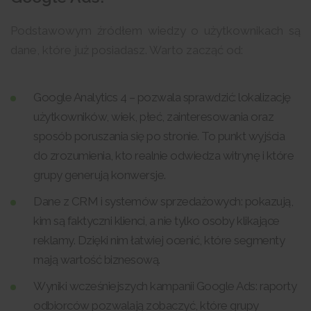
Podstawowym źródłem wiedzy o użytkownikach są
dane, które już posiadasz. Warto zacząć od:
Google Analytics 4 – pozwala sprawdzić: lokalizację
użytkowników, wiek, płeć, zainteresowania oraz
sposób poruszania się po stronie. To punkt wyjścia
do zrozumienia, kto realnie odwiedza witrynę i które
grupy generują konwersje.
Dane z CRM i systemów sprzedażowych: pokazują,
kim są faktyczni klienci, a nie tylko osoby klikające
reklamy. Dzięki nim łatwiej ocenić, które segmenty
mają wartość biznesową.
Wyniki wcześniejszych kampanii Google Ads: raporty
odbiorców pozwalają zobaczyć, które grupy