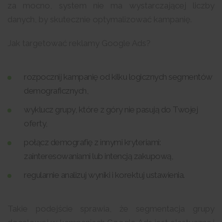
za mocno, system nie ma wystarczającej liczby
danych, by skutecznie optymalizować kampanię.
Jak targetować reklamy Google Ads?
rozpocznij kampanię od kilku logicznych segmentów
demograficznych,
wyklucz grupy, które z góry nie pasują do Twojej
oferty,
połącz demografię z innymi kryteriami:
zainteresowaniami lub intencją zakupową,
regularnie analizuj wyniki i korektuj ustawienia.
Takie podejście sprawia, że segmentacja grupy