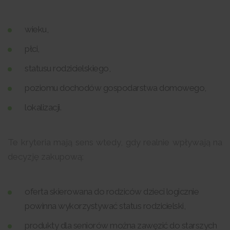
wieku,
płci,
statusu rodzicielskiego,
poziomu dochodów gospodarstwa domowego,
lokalizacji.
Te kryteria mają sens wtedy, gdy realnie wpływają na
decyzję zakupową:
oferta skierowana do rodziców dzieci logicznie
powinna wykorzystywać status rodzicielski,
produkty dla seniorów można zawęzić do starszych