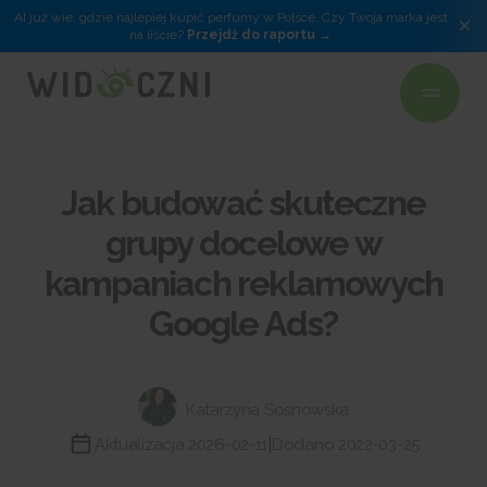
AI już wie, gdzie najlepiej kupić perfumy w Polsce. Czy Twoja marka jest
×
na liście?
Przejdź do raportu
Jak budować skuteczne
grupy docelowe w
kampaniach reklamowych
Google Ads?
Katarzyna Sosnowska
|
Aktualizacja 2026-02-11
Dodano 2022-03-25