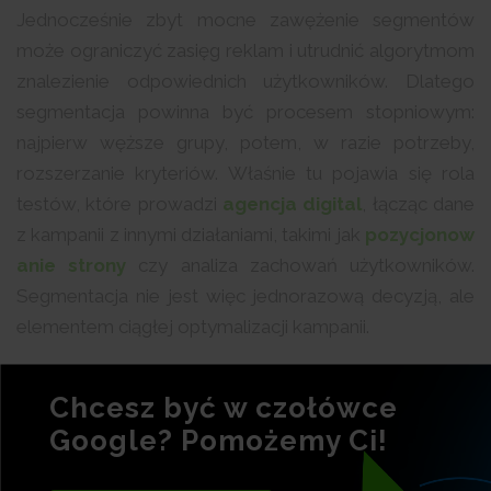
Jednocześnie zbyt mocne zawężenie segmentów
może ograniczyć zasięg reklam i utrudnić algorytmom
znalezienie odpowiednich użytkowników. Dlatego
segmentacja powinna być procesem stopniowym:
najpierw węższe grupy, potem, w razie potrzeby,
rozszerzanie kryteriów. Właśnie tu pojawia się rola
testów, które prowadzi
agencja digital
, łącząc dane
z kampanii z innymi działaniami, takimi jak
pozycjonow
anie strony
czy analiza zachowań użytkowników.
Segmentacja nie jest więc jednorazową decyzją, ale
elementem ciągłej optymalizacji kampanii.
Chcesz być w czołówce
Google? Pomożemy Ci!