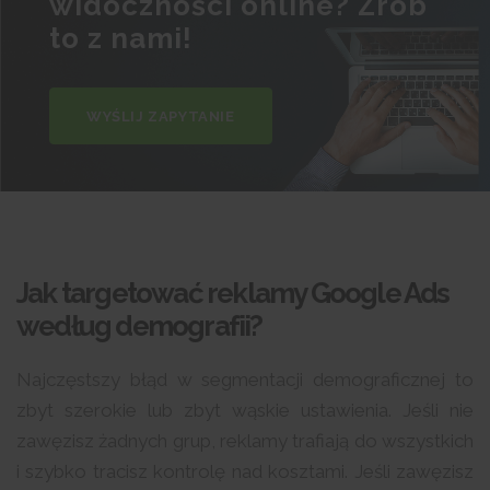
widoczności online? Zrób
to z nami!
WYŚLIJ ZAPYTANIE
Jak targetować reklamy Google Ads
według demografii?
Najczęstszy błąd w segmentacji demograficznej to
zbyt szerokie lub zbyt wąskie ustawienia. Jeśli nie
zawęzisz żadnych grup, reklamy trafiają do wszystkich
i szybko tracisz kontrolę nad kosztami. Jeśli zawęzisz