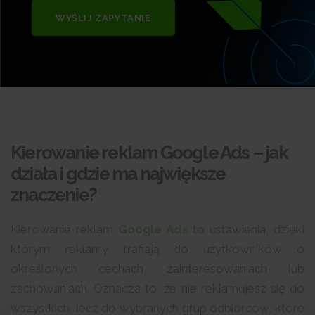
WYŚLIJ ZAPYTANIE
Kierowanie reklam Google Ads – jak
działa i gdzie ma największe
znaczenie?
Kierowanie reklam
Google Ads
to ustawienia, dzięki
którym reklamy trafiają do użytkowników o
określonych cechach, zainteresowaniach lub
zachowaniach. Oznacza to, że nie reklamujesz się do
wszystkich, lecz do wybranych grup odbiorców, które