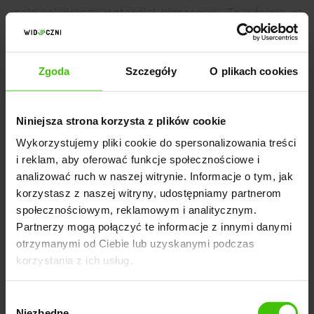
mają największy potencjał biznesowy. To właśnie na
tym etapie segmentacja grupy docelowej w
kampaniach Google Ads zaczyna realnie wpływać na
wyniki. Bez świadomego kierowania reklamy
Zgoda
Szczegóły
O plikach cookies
wyświetlają się szeroko, a budżet szybko się
rozprasza.
Niniejsza strona korzysta z plików cookie
Wykorzystujemy pliki cookie do spersonalizowania treści
Na czym polega kierowanie reklam
i reklam, aby oferować funkcje społecznościowe i
Google Ads?
analizować ruch w naszej witrynie. Informacje o tym, jak
korzystasz z naszej witryny, udostępniamy partnerom
Kierowanie reklam w Google Ads polega na wyborze
społecznościowym, reklamowym i analitycznym.
kryteriów, według których system decyduje, komu
Partnerzy mogą połączyć te informacje z innymi danymi
pokaże reklamę. Google analizuje dane o
otrzymanymi od Ciebie lub uzyskanymi podczas
korzystania z ich usług.
użytkownikach na podstawie ich aktywności w
internecie, korzystania z usług Google oraz
Wybór
wcześniejszych interakcji z Twoją stroną lub
Niezbędne