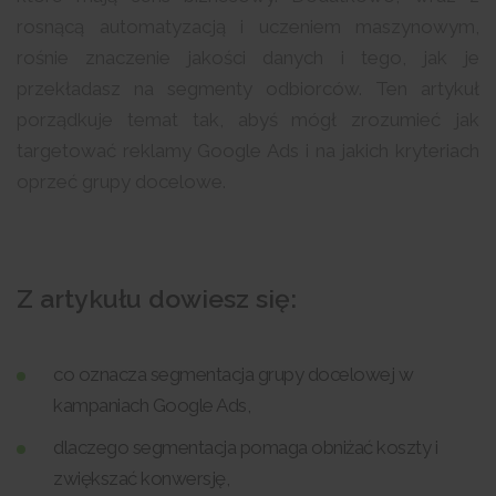
rosnącą automatyzacją i uczeniem maszynowym,
rośnie znaczenie jakości danych i tego, jak je
przekładasz na segmenty odbiorców. Ten artykuł
porządkuje temat tak, abyś mógł zrozumieć jak
targetować reklamy Google Ads i na jakich kryteriach
oprzeć grupy docelowe.
Z artykułu dowiesz się:
co oznacza segmentacja grupy docelowej w
kampaniach Google Ads,
dlaczego segmentacja pomaga obniżać koszty i
zwiększać konwersję,