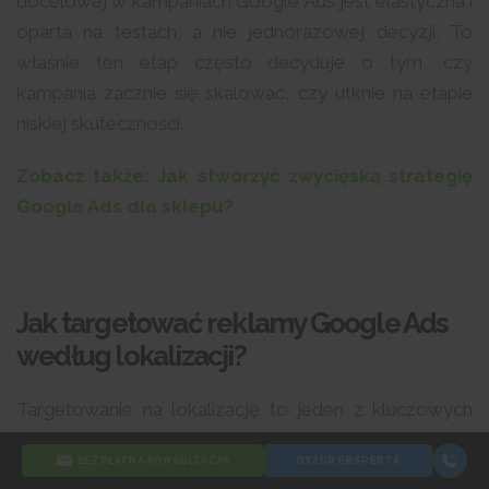
docelowej w kampaniach Google Ads jest elastyczna i
oparta na testach, a nie jednorazowej decyzji. To
właśnie ten etap często decyduje o tym, czy
kampania zacznie się skalować, czy utknie na etapie
niskiej skuteczności.
Zobacz także: Jak stworzyć zwycięską strategię
Google Ads dla sklepu?
Jak targetować reklamy Google Ads
według lokalizacji?
Targetowanie na lokalizację to jeden z kluczowych
elementów skutecznego kierowania reklam Google
BEZPŁATNA KONSULTACJA
DYŻUR EKSPERTA
Ads, zwłaszcza w przypadku firm działających lokalnie