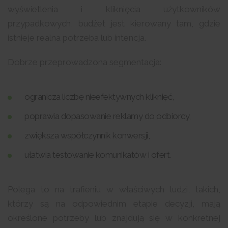
wyświetlenia i kliknięcia użytkowników
przypadkowych, budżet jest kierowany tam, gdzie
istnieje realna potrzeba lub intencja.
Dobrze przeprowadzona segmentacja:
ogranicza liczbę nieefektywnych kliknięć,
poprawia dopasowanie reklamy do odbiorcy,
zwiększa współczynnik konwersji,
ułatwia testowanie komunikatów i ofert.
Polega to na trafieniu w właściwych ludzi, takich,
którzy są na odpowiednim etapie decyzji, mają
określone potrzeby lub znajdują się w konkretnej