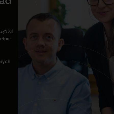
rad
zystaj
ełnię
znych