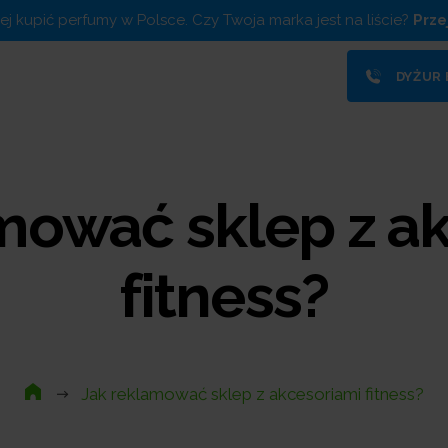
piej kupić perfumy w Polsce. Czy Twoja marka jest na liście?
Prze
DYŻUR
mować sklep z a
fitness?
Jak reklamować sklep z akcesoriami fitness?