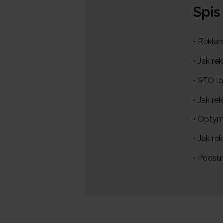
Spis
• Rekla
• Jak r
• SEO lo
• Jak r
• Optyma
• Jak r
• Pods