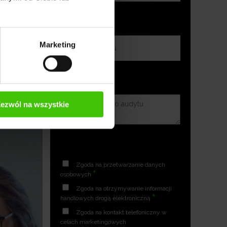
Marketing
ezwól na wszystkie
Zgoda na przetwarzanie danych
*
osobowych
Zgoda na otrzymywanie informacji
*
handlowych drogą elektroniczną
Zgoda na kontakt telefoniczny w
celach marketingowych