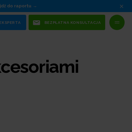
×
jdź do raportu
 EKSPERTA
BEZPŁATNA KONSULTACJA
kcesoriami