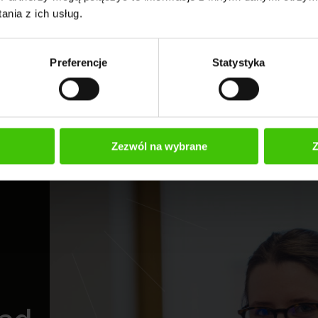
nia z ich usług.
lamowaniu sklepu z akcesoriami fitness,
kalnych klientów,
Preferencje
Statystyka
ecznościowe do zwiększenia sprzedaży.
Zezwól na wybrane
Z