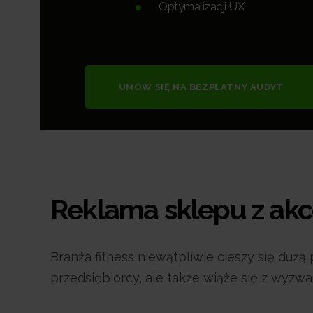
Optymalizacji UX
UMÓW SIĘ NA BEZPŁATNY AUDYT
Reklama sklepu z akc
Branża fitness niewątpliwie cieszy się duż
przedsiębiorcy, ale także wiąże się z wyz