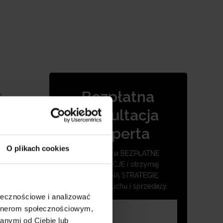
Bezpłatna
o
jalni
konsultacja
. W
eksperta
 zakresu
O plikach cookies
do
Umów się na BEZPŁATNE
KONSULTACJE i otrzymaj
SKUTECZNĄ STRATEGIĘ
zwiększenia ruchu i sprzedaży.
ołecznościowe i analizować
artnerom społecznościowym,
anymi od Ciebie lub