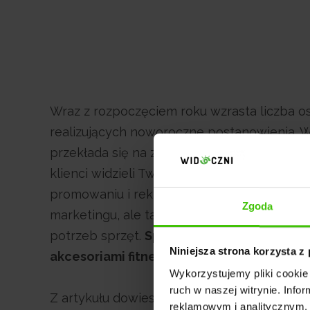
Wraz z rozpoczęciem roku wzrasta liczba o
realizujących noworoczne postanowienia. Wz
przekłada się na zwiększenie sprzedaży akc
klienci widzieli Twój sklep podczas szukan
promowaniu i reklamie sklepu z takimi akce
Zgoda
marketingu, ale także znajomość branży i 
potrzeb sprzęt.
Sprawdź różne porady, w j
Niniejsza strona korzysta z
akcesoriami fitness w sieci.
Wykorzystujemy pliki cookie 
ruch w naszej witrynie. Inf
Z artykułu dowiesz się:
reklamowym i analitycznym. 