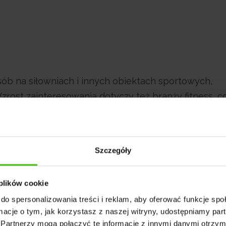
sób na siłowniach i innych obiektach sportowych,
rost zainteresowania dotyczy też branży fitness, c
esoriów do ćwiczeń. Dlatego ważne jest, aby potenc
ia nowych ofert produktów fitnessowych w internecie
soriami niezbędna jest nie tylko pomoc ekspertów z
Szczegóły
wiedza trenerów, którzy pomogą dobrać odpowiedni 
aki sposób można atrakcyjnie reklamować sklep z
 plików cookie
do spersonalizowania treści i reklam, aby oferować funkcje sp
ormacje o tym, jak korzystasz z naszej witryny, udostępniamy p
Partnerzy mogą połączyć te informacje z innymi danymi otrzym