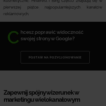
kosmetyczne, Pinterest i Bing często znajdują się w
pierwszej piątce najpopularniejszych kanałów
reklamowych.
C
hcesz poprawić widoczność
swojej strony w Google?
POSTAW NA POZYCJONOWANIE
Zapewnij spójny wizerunek w
marketingu wielokanałowym