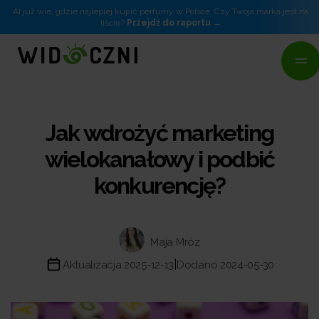
AI już wie, gdzie najlepiej kupić perfumy w Polsce. Czy Twoja marka jest na
liście?
Przejdź do raportu
Jak wdrożyć marketing
wielokanałowy i podbić
konkurencję?
Maja Mróz
|
Aktualizacja 2025-12-13
Dodano 2024-05-30