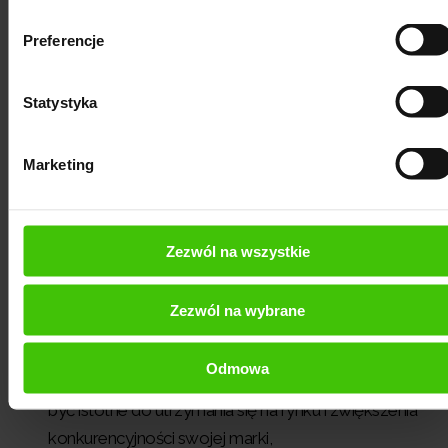
kanałach komunikacji i sprzedaży pozwala sklepowi
e
Preferencje
-commerce
dotrzeć do klientów na różnych etapach
ich ścieżki zakupowej i skuteczniej zachęcić ich do
Statystyka
dokonania zakupu. Dzięki temu można zwiększyć
wskaźniki konwersji i generować większe przychody,
Marketing
budowanie trwałych relacji z klientami
- dzięki
regularnym interakcjom na różnych platformach,
sklep może budować trwałe relacje z klientami,
Zezwól na wszystkie
angażować ich w interaktywne treści i dostarczać
wartościowe informacje oraz wsparcie na każdym
Zezwól na wybrane
etapie procesu zakupowego,
zwiększenie konkurencyjności
- efektywne
Odmowa
wykorzystanie marketingu wielokanałowego może
być istotne do utrzymania się na rynku i zwiększenia
konkurencyjności swojej marki,