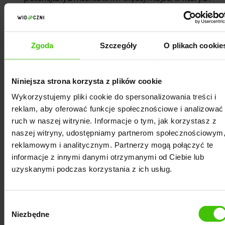
marka jest obecna, tym większa szansa na
zauważenie przez nowych klientów,
poszerzenie grupy docelowej
- korzystając z
Zgoda
Szczegóły
O plikach cookie
różnorodnych kanałów komunikacji, sklep może
dotrzeć do różnych grup klientów o różnych
Niniejsza strona korzysta z plików cookie
preferencjach i nawykach zakupowych,
Wykorzystujemy pliki cookie do spersonalizowania treści i
optymalizacja ścieżki zakupowej
- marketing e-
reklam, aby oferować funkcje społecznościowe i analizować
commerce wielokanałowy umożliwia klientom
ruch w naszej witrynie. Informacje o tym, jak korzystasz z
naszej witryny, udostępniamy partnerom społecznościowym
dokonywanie zakupów w wybranych przez siebie
reklamowym i analitycznym. Partnerzy mogą połączyć te
kanałach, co zwiększa wygodę i satysfakcję z
informacje z innymi danymi otrzymanymi od Ciebie lub
zakupów. Sklep może zoptymalizować
uzyskanymi podczas korzystania z ich usług.
doświadczenie zakupowe na różnych platformach,
aby zapewnić klientom najlepsze możliwe
Wybór
doświadczenie,
Niezbędne
zgody
zwiększenie konwersji
- obecność na różnych