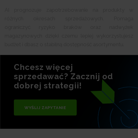
AI prognozuje zapotrzebowanie na produkty w
różnych okresach sprzedażowych. Pomaga
ograniczyć ryzyko braków oraz nadwyżek
magazynowych dzięki czemu lepiej wykorzystujesz
budżet i dbasz o stabilną dostępność asortymentu.
Chcesz więcej
sprzedawać? Zacznij od
dobrej strategii!
WYŚLIJ ZAPYTANIE