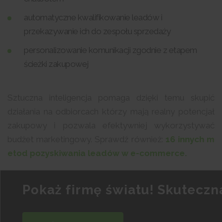
automatyczne kwalifikowanie leadów i
przekazywanie ich do zespołu sprzedaży
personalizowanie komunikacji zgodnie z etapem
ścieżki zakupowej
Sztuczna inteligencja pomaga dzięki temu skupić
działania na odbiorcach którzy mają realny potencjał
zakupowy i pozwala efektywniej wykorzystywać
budżet marketingowy. Sprawdź również:
16 innych m
etod pozyskiwania leadów w e-commerce.
Pokaż firmę światu! Skuteczn