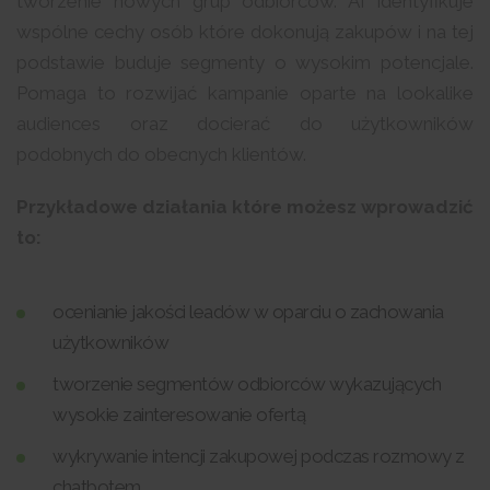
tworzenie nowych grup odbiorców. AI identyfikuje
wspólne cechy osób które dokonują zakupów i na tej
podstawie buduje segmenty o wysokim potencjale.
Pomaga to rozwijać kampanie oparte na lookalike
audiences oraz docierać do użytkowników
podobnych do obecnych klientów.
Przykładowe działania które możesz wprowadzić
to:
ocenianie jakości leadów w oparciu o zachowania
użytkowników
tworzenie segmentów odbiorców wykazujących
wysokie zainteresowanie ofertą
wykrywanie intencji zakupowej podczas rozmowy z
chatbotem