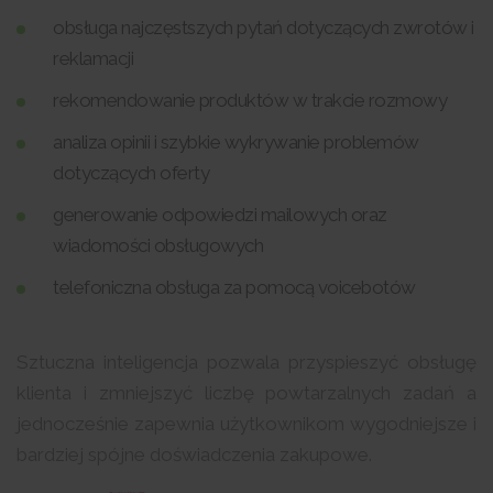
obsługa najczęstszych pytań dotyczących zwrotów i
reklamacji
rekomendowanie produktów w trakcie rozmowy
analiza opinii i szybkie wykrywanie problemów
dotyczących oferty
generowanie odpowiedzi mailowych oraz
wiadomości obsługowych
telefoniczna obsługa za pomocą voicebotów
Sztuczna inteligencja pozwala przyspieszyć obsługę
klienta i zmniejszyć liczbę powtarzalnych zadań a
jednocześnie zapewnia użytkownikom wygodniejsze i
bardziej spójne doświadczenia zakupowe.