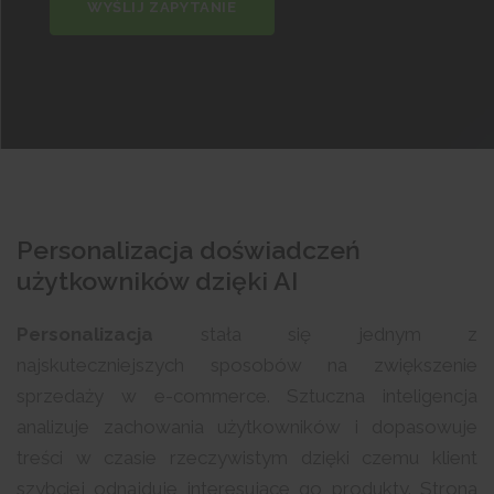
WYŚLIJ ZAPYTANIE
Personalizacja doświadczeń
użytkowników dzięki AI
Personalizacja
stała się jednym z
najskuteczniejszych sposobów na zwiększenie
sprzedaży w e-commerce. Sztuczna inteligencja
analizuje zachowania użytkowników i dopasowuje
treści w czasie rzeczywistym dzięki czemu klient
szybciej odnajduje interesujące go produkty. Strona