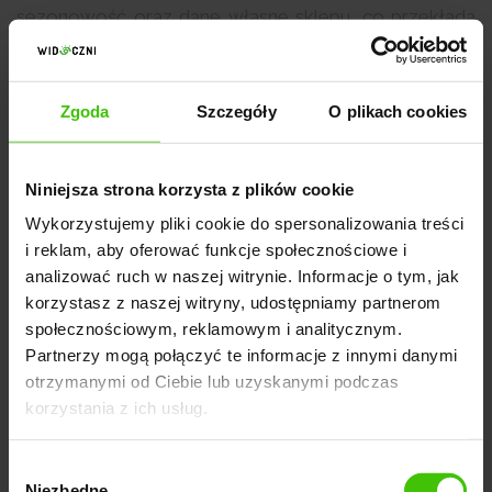
sezonowość oraz dane własne sklepu, co przekłada
się na trafniejsze podpowiedzi. Użytkownik zobaczy
podobne produkty, akcesoria uzupełniające zestawy
dopasowane do koszyka lub alternatywy lepiej
Zgoda
Szczegóły
O plikach cookies
odpowiadające jego oczekiwaniom. Często właśnie
taka propozycja zachęca do dodatkowych zakupu i
Niniejsza strona korzysta z plików cookie
zwiększa wartość zamówienia. Generatywna AI, która
Wykorzystujemy pliki cookie do spersonalizowania treści
wspiera rekomendacje tworząc opisy i komunikaty
i reklam, aby oferować funkcje społecznościowe i
ułatwiające prezentowanie produktów i budujące
analizować ruch w naszej witrynie. Informacje o tym, jak
spójne doświadczenie zakupowe.
korzystasz z naszej witryny, udostępniamy partnerom
społecznościowym, reklamowym i analitycznym.
Dzięki wykorzystaniu technologii sztucznej inteligencji
Partnerzy mogą połączyć te informacje z innymi danymi
możliwe jest m.in.
otrzymanymi od Ciebie lub uzyskanymi podczas
korzystania z ich usług.
prezentowanie produktów dopasowanych do historii
Wybór
zachowań użytkownika
Niezbędne