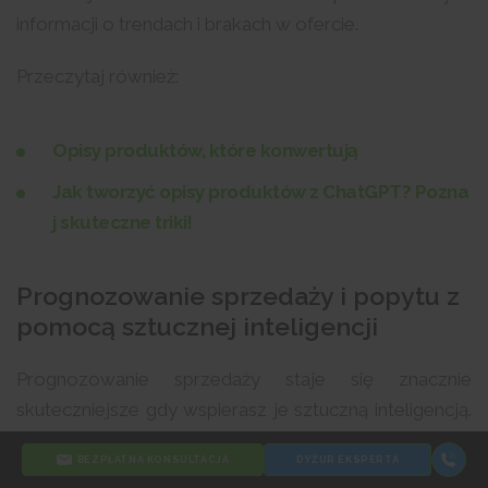
informacji o trendach i brakach w ofercie.
Przeczytaj również:
Opisy produktów, które konwertują
Jak tworzyć opisy produktów z ChatGPT? Pozna
j skuteczne triki!
Prognozowanie sprzedaży i popytu z
pomocą sztucznej inteligencji
Prognozowanie sprzedaży staje się znacznie
skuteczniejsze gdy wspierasz je sztuczną inteligencją.
AI analizuje m.in:
BEZPŁATNA KONSULTACJA
DYŻUR EKSPERTA