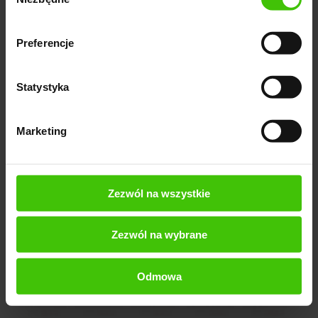
zgody
sugerowanie akcesoriów uzupełniających i
zestawów które zwiększają wartość koszyka
Preferencje
podpowiadanie alternatyw atrakcyjnych dla osób
niezdecydowanych
Statystyka
dostosowanie rekomendacji do sezonowości oraz
Marketing
aktualnych trendów zakupowych
korzystanie z dynamicznych opisów generowanych
przez AI które wzmacniają skuteczność sugestii
Zezwól na wszystkie
Zezwól na wybrane
Odmowa