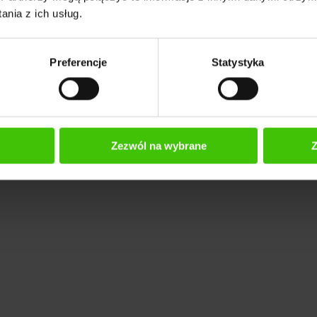
nia z ich usług.
Więcej zapytań i wizyt
Preferencje
Statystyka
Zezwól na wybrane
Z