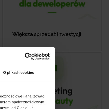
Większa sprzedaż inwestycji
O plikach cookies
ołecznościowe i analizować
artnerom społecznościowym,
anymi od Ciebie lub