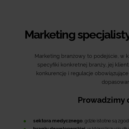
Marketing specjalist
Marketing branżowy to podejście, w 
specyfiki konkretnej branży, jej kl
konkurencję i regulacje obowiązując
dopasowane
Prowadzimy dz
sektora medycznego
, gdzie istotne są zg
branży deweloperskiej
, w której liczy się 