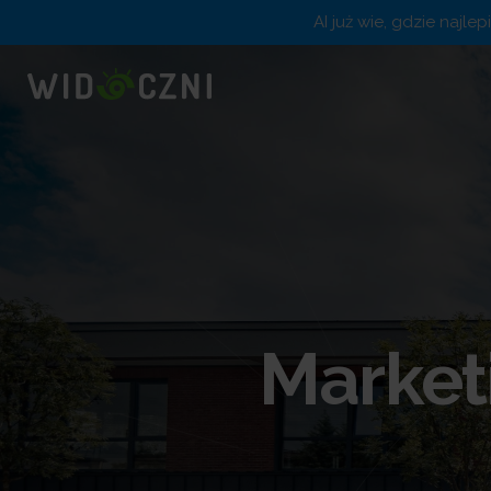
AI już wie, gdzie najle
Marketi