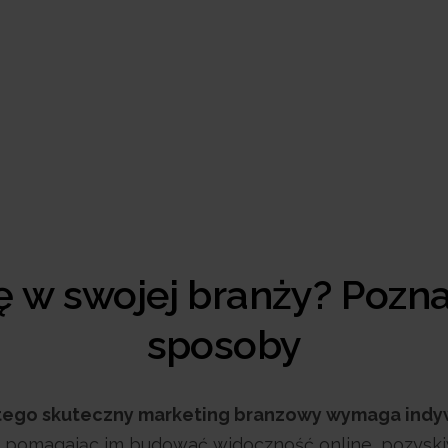
 w swojej branży? Pozn
sposoby
atego skuteczny marketing branzowy wymaga indy
, pomagając im budować widoczność online, pozysk