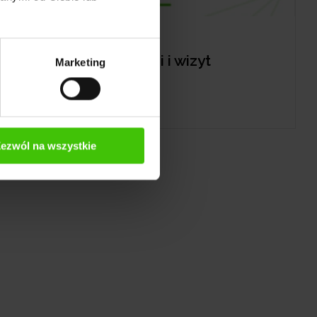
Więcej rezerwacji i wizyt
Marketing
ezwól na wszystkie