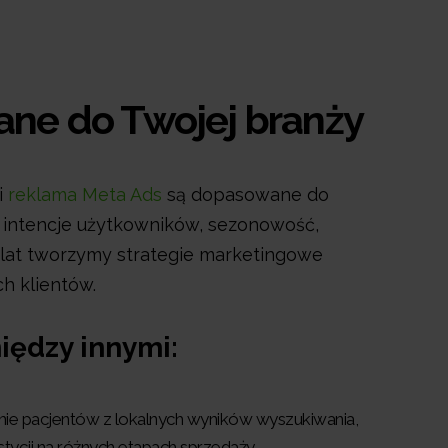
wane do Twojej branży
i
reklama Meta Ads
są dopasowane do
. intencje użytkowników, sezonowość,
lat tworzymy strategie marketingowe
h klientów.
między innymi:
anie pacjentów z lokalnych wyników wyszukiwania,
estycji na różnych etapach sprzedaży,