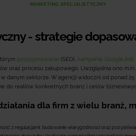
MARKETING SPECJALISTYCZNY
yczny - strategie dopaso
którym
pozycjonowanie
(SEO),
kampanie Google Ads
ientów oraz procesu zakupowego. Uwzględnia ono m.in
e w danym sektorze.
W agencji
widoczni
od ponad 25 
 do realiów konkretnych branż i celów biznesowyc
iałania dla firm z wielu branż, 
odność z regulacjami, budowanie wiarygodności oraz pozyskiw
długi proces decyzyjny, skuteczny remarketing i prezentacja inw