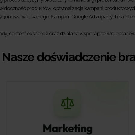
 widoczność produktów, optymalizacja kampanii produktowych
cjonowania lokalnego, kampanii Google Ads opartych na inten
eady, content ekspercki oraz działania wspierające wieloetap
 Nasze doświadczenie b