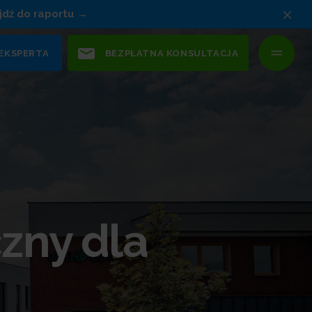
×
jdź do raportu
 EKSPERTA
BEZPŁATNA KONSULTACJA
czny dla