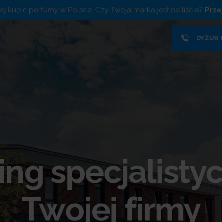
piej kupić perfumy w Polsce. Czy Twoja marka jest na liście?
Prze
DYŻUR
ng specjalisty
Twojej firmy