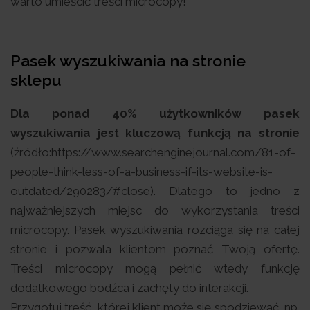
warto umieścić treści microcopy!
Pasek wyszukiwania na stronie
sklepu
Dla ponad 40% użytkowników pasek
wyszukiwania jest kluczową funkcją na stronie
(źródło:https://www.searchenginejournal.com/81-of-
people-think-less-of-a-business-if-its-website-is-
outdated/290283/#close). Dlatego to jedno z
najważniejszych miejsc do wykorzystania treści
microcopy. Pasek wyszukiwania rozciąga się na całej
stronie i pozwala klientom poznać Twoją ofertę.
Treści microcopy mogą pełnić wtedy funkcję
dodatkowego bodźca i zachęty do interakcji.
Przygotuj treść, której klient może się spodziewać, np.