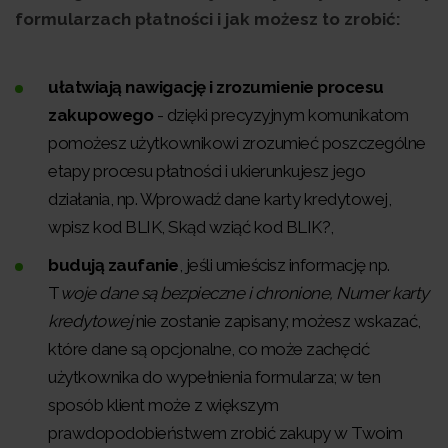
formularzach płatności i jak możesz to zrobić:
ułatwiają nawigację i zrozumienie procesu
zakupowego
- dzięki precyzyjnym komunikatom
pomożesz użytkownikowi zrozumieć poszczególne
etapy procesu płatności i ukierunkujesz jego
działania, np. Wprowadź dane karty kredytowej,
wpisz kod BLIK, Skąd wziąć kod BLIK?,
budują zaufanie
, jeśli umieścisz informację np.
T
woje dane są bezpieczne i chronione,
Numer karty
kredytowej
nie zostanie zapisany; możesz wskazać,
które dane są opcjonalne, co może zachęcić
użytkownika do wypełnienia formularza; w ten
sposób klient może z większym
prawdopodobieństwem zrobić zakupy w Twoim