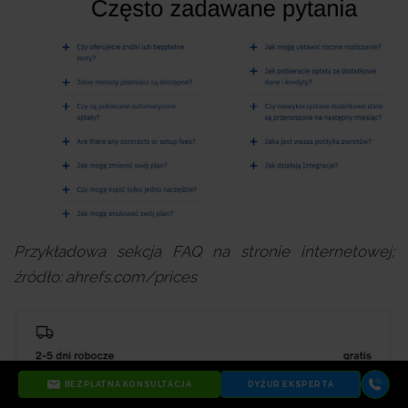
Przykładowa sekcja FAQ na stronie internetowej;
źródło: ahrefs.com/prices
BEZPŁATNA KONSULTACJA
DYŻUR EKSPERTA