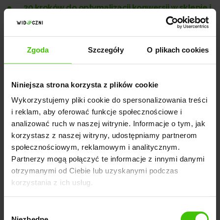
30 kroków do optymalizacji konwersji w sklepie i
nternetowym
Zgoda
Szczegóły
O plikach cookies
Niniejsza strona korzysta z plików cookie
Wykorzystujemy pliki cookie do spersonalizowania treści
i reklam, aby oferować funkcje społecznościowe i
analizować ruch w naszej witrynie. Informacje o tym, jak
korzystasz z naszej witryny, udostępniamy partnerom
społecznościowym, reklamowym i analitycznym.
Przykładowe CTA na stronie sklepu internetowego
Partnerzy mogą połączyć te informacje z innymi danymi
otrzymanymi od Ciebie lub uzyskanymi podczas
korzystania z ich usług.
Zdjęcia ofert i produktów
Wybór
Niezbędne