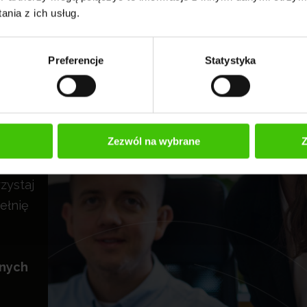
nia z ich usług.
Preferencje
Statystyka
rad
Zezwól na wybrane
Z
zystaj
ełnię
znych