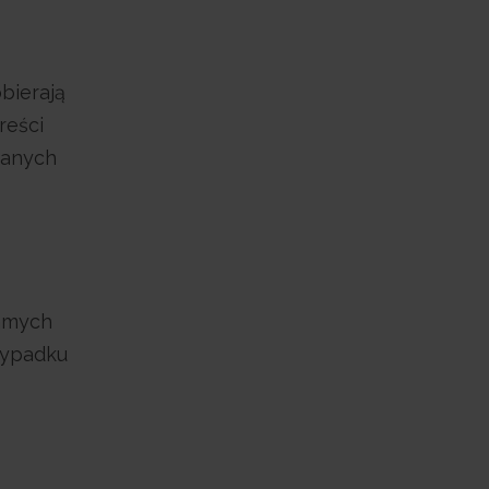
bierają
reści
danych
samych
zypadku