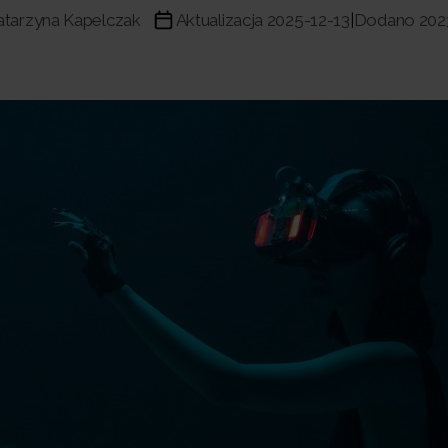
atarzyna Kapelczak
Aktualizacja 2025-12-13
Dodano 202
|