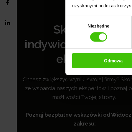
uzyskanymi podczas korzysta
Wybór
Skorzystaj z
Niezbędne
zgody
indywidualnych po
ekspertów
Odmowa
Chcesz zwiększyć wyniki swojej firmy? Skor
ze wsparcia naszych ekspertów i poznaj p
możliwości Twojej strony.
Poznaj bezpłatne wskazówki od Widoc
zakresu: