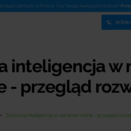
piej kupić perfumy w Polsce. Czy Twoja marka jest na liście?
Prze
DYŻUR
a inteligencja w 
e - przegląd roz
Sztuczna inteligencja w reklamie online - przegląd rozw