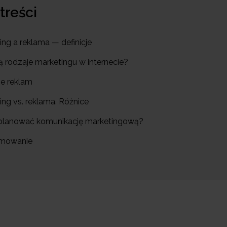
 treści
ing a reklama — definicje
są rodzaje marketingu w internecie?
je reklam
ing vs. reklama. Różnice
aplanować komunikację marketingową?
umowanie