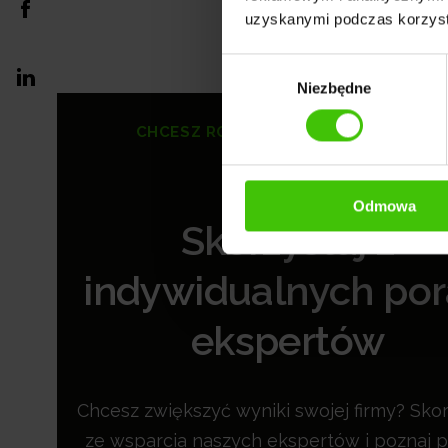
uzyskanymi podczas korzysta
Wybór
Niezbędne
zgody
CHCESZ ROZKRĘCIĆ SWOJĄ STRONĘ?
Odmowa
Skorzystaj z
indywidualnych po
ekspertów
Chcesz zwiększyć wyniki swojej firmy? Skor
ze wsparcia naszych ekspertów i poznaj p