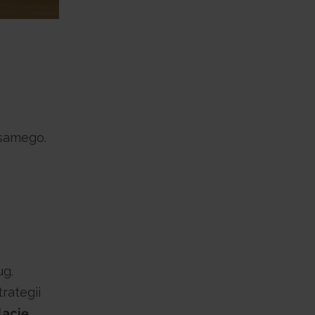
 samego.
ug.
rategii
lację