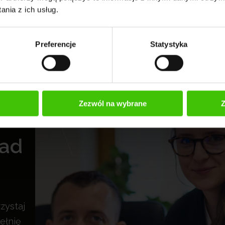
nia z ich usług.
Preferencje
Statystyka
Zezwól na wybrane
Z
rad
zystaj
ełnię