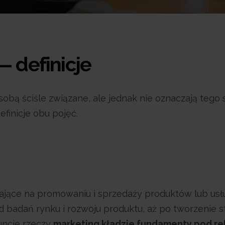
— definicje
 sobą ściśle związane, ale jednak nie oznaczają tego
finicje obu pojęć.
ające na promowaniu i sprzedaży produktów lub usł
 badań rynku i rozwoju produktu, aż po tworzenie st
uncie rzeczy
marketing kładzie fundamenty pod re