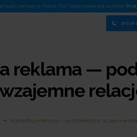
piej kupić perfumy w Polsce. Czy Twoja marka jest na liście?
Prze
DYŻUR
 a reklama — po
i wzajemne relacj
Marketing a reklama — podobieństwa i wzajemne rela