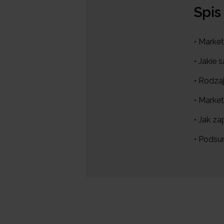
Spis
• Market
• Jakie 
• Rodza
• Market
• Jak z
• Pods