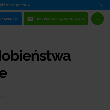
×
jdź do raportu
 EKSPERTA
BEZPŁATNA KONSULTACJA
dobieństwa
e
cje