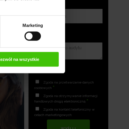
Marketing
ezwól na wszystkie
Zgoda na przetwarzanie danych
*
osobowych
Zgoda na otrzymywanie informacji
*
handlowych drogą elektroniczną
Zgoda na kontakt telefoniczny w
celach marketingowych
WYŚLIJ