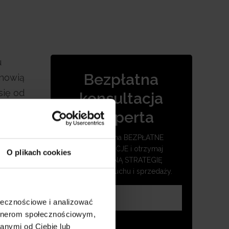
u
Bezpłatna
anowią
się od
konsultacja
eksperta
Umów się na BEZPŁATNE
KONSULTACJE i otrzymaj
O plikach cookies
SKUTECZNĄ STRATEGIĘ
zwiększenia ruchu i sprzedaży.
ołecznościowe i analizować
artnerom społecznościowym,
anymi od Ciebie lub