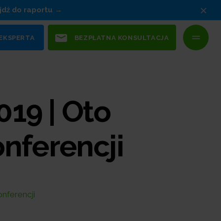
×
jdź do raportu
 EKSPERTA
BEZPŁATNA KONSULTACJA
019 | Oto
nferencji
nferencji