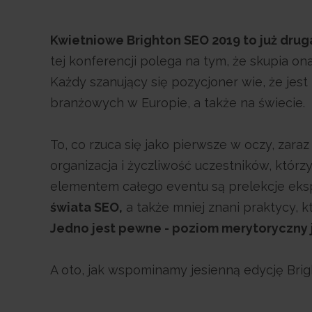
Kwietniowe Brighton SEO 2019 to już druga
tej konferencji polega na tym, że skupia o
Każdy szanujący się pozycjoner wie, że jest
branżowych w Europie, a także na świecie.
To, co rzuca się jako pierwsze w oczy, zar
organizacja i życzliwość uczestników, którz
elementem całego eventu są prelekcje ek
świata SEO,
a także mniej znani praktycy, k
Jedno jest pewne - poziom merytoryczny 
A oto, jak wspominamy jesienną edycję Bri