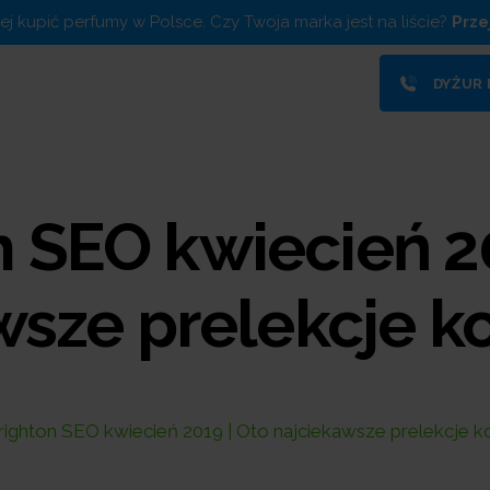
piej kupić perfumy w Polsce. Czy Twoja marka jest na liście?
Prze
DYŻUR
 SEO kwiecień 2
wsze prelekcje ko
righton SEO kwiecień 2019 | Oto najciekawsze prelekcje ko