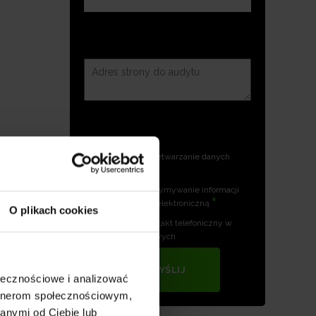
Zgoda na przetwarzanie danych
*
osobowych
Zgoda na otrzymywanie informacji
*
handlowych drogą elektroniczną
O plikach cookies
Zgoda na kontakt telefoniczny w
celach marketingowych
WYŚLIJ
ołecznościowe i analizować
artnerom społecznościowym,
anymi od Ciebie lub