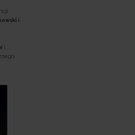
ncji
owski i
w
i
cznego