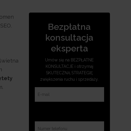
nomen
Bezpłatna
 SEO.
konsultacja
eksperta
 świetna
Umów się na BEZPŁATNE
KONSULTACJE i otrzymaj
m
SKUTECZNĄ STRATEGIĘ
ytety
zwiększenia ruchu i sprzedaży.
m.