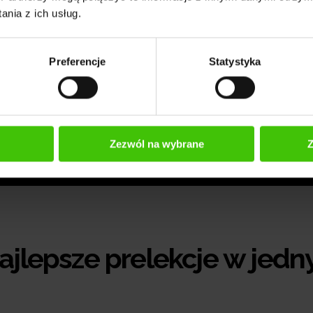
nia z ich usług.
Preferencje
Statystyka
Zezwól na wybrane
Z
najlepsze prelekcje w jed