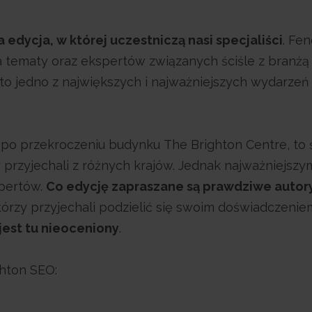
 edycja, w której uczestniczą nasi specjaliści
. Fe
na tematy oraz ekspertów związanych ściśle z branżą
 to jedno z największych i najważniejszych wydarzeń
az po przekroczeniu budynku The Brighton Centre, to
y przyjechali z różnych krajów. Jednak najważniejszy
spertów.
Co edycję zapraszane są prawdziwe autor
tórzy przyjechali podzielić się swoim doświadczenie
jest tu nieoceniony
.
ghton SEO: