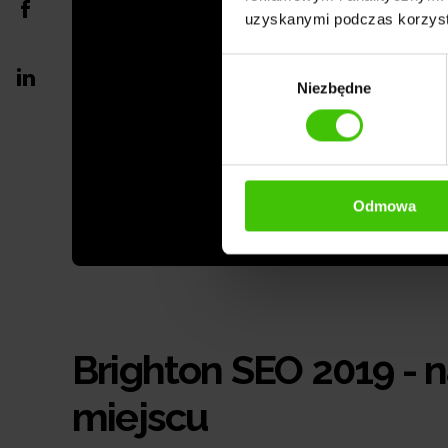
uzyskanymi podczas korzysta
Wybór
Niezbędne
zgody
Odmowa
Brighton SEO 2019 - 
miejscu