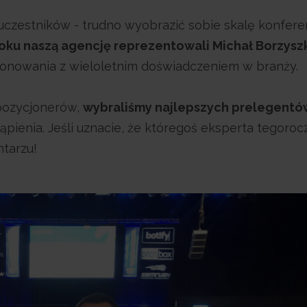
e uczestników - trudno wyobrazić sobie skalę konfere
oku naszą agencję reprezentowali Michał Borzyszk
zycjonowania z wieloletnim doświadczeniem w branży.
pozycjonerów,
wybraliśmy najlepszych prelegentó
ąpienia. Jeśli uznacie, że któregoś eksperta tegoro
ntarzu!