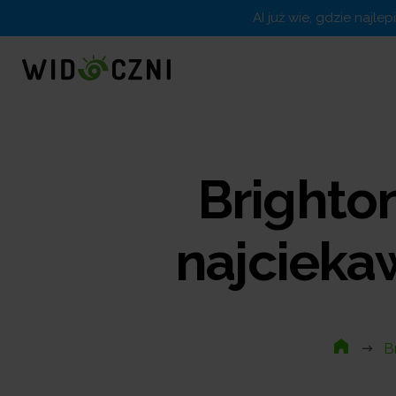
AI już wie, gdzie najle
Brighton
najcieka
B