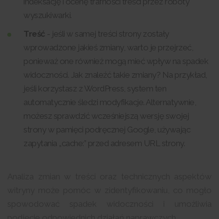
indeksację i ocenę trafności treści przez roboty
wyszukiwarki.
Treść
- jeśli w samej treści strony zostały
wprowadzone jakieś zmiany, warto je przejrzeć,
ponieważ one również mogą mieć wpływ na spadek
widoczności. Jak znaleźć takie zmiany? Na przykład,
jeśli korzystasz z WordPress, system ten
automatycznie śledzi modyfikacje. Alternatywnie,
możesz sprawdzić wcześniejszą wersję swojej
strony w pamięci podręcznej Google, używając
zapytania „cache:” przed adresem URL strony.
Analiza zmian w treści oraz technicznych aspektów
witryny może pomóc w zidentyfikowaniu, co mogło
spowodować spadek widoczności i umożliwia
podjęcie odpowiednich działań naprawczych.