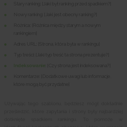
Stary ranking: [Jaki był ranking przed spadkiem?]
Nowy ranking: [Jaki jest obecny ranking?]
Różnica: [Różnica między starym a nowym
rankingiem]
Adres URL: [Strona, która była w rankingu]
Typ treści: [Jaki typ treść ta strona prezentuje?]
Indeksowanie
: [Czy strona jest indeksowana?]
Komentarze: [Dodatkowe uwagi lub informacje,
które mogą być przydatne]
Używając tego szablonu, będziesz mógł dokładnie
prześledzić, które zapytania i strony były najbardziej
dotknięte spadkiem rankingu. To pomoże w