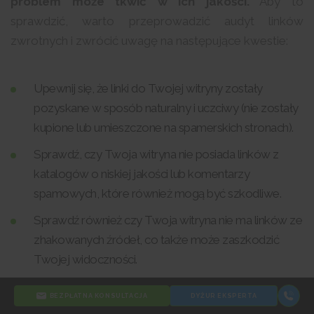
problem może tkwić w ich jakości.
Aby to
sprawdzić, warto przeprowadzić audyt linków
zwrotnych i zwrócić uwagę na następujące kwestie:
Upewnij się, że linki do Twojej witryny zostały
pozyskane w sposób naturalny i uczciwy (nie zostały
kupione lub umieszczone na spamerskich stronach).
Sprawdź, czy Twoja witryna nie posiada linków z
katalogów o niskiej jakości lub komentarzy
spamowych, które również mogą być szkodliwe.
Sprawdź również czy Twoja witryna nie ma linków ze
zhakowanych źródeł, co także może zaszkodzić
Twojej widoczności.
BEZPŁATNA KONSULTACJA
DYŻUR EKSPERTA
Jeśli zidentyfikujesz linki, które mogą negatywnie