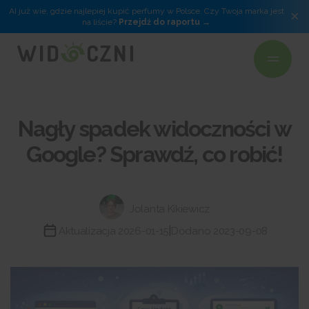
AI już wie, gdzie najlepiej kupić perfumy w Polsce. Czy Twoja marka jest
×
na liście?
Przejdź do raportu
Nagły spadek widoczności w
Google? Sprawdź, co robić!
Jolanta Kikiewicz
|
Aktualizacja 2026-01-15
Dodano 2023-09-08