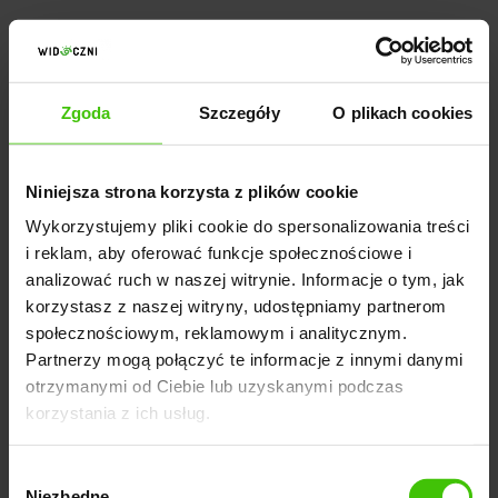
Zmiany techniczne
W przypadku zmian technicznych konieczne jest
Zgoda
Szczegóły
O plikach cookies
dokładne zbadanie, czy roboty wyszukiwarki nadal
przeszukują i indeksują Twoją witrynę w taki sam
sposób jak wcześniej. Aby upewnić się, że
Niniejsza strona korzysta z plików cookie
indeksowanie może być wykonane poprawnie,
Wykorzystujemy pliki cookie do spersonalizowania treści
sprawdź kilka ważnych aspektów:
i reklam, aby oferować funkcje społecznościowe i
analizować ruch w naszej witrynie. Informacje o tym, jak
korzystasz z naszej witryny, udostępniamy partnerom
Upewnij się, że Twoje strony nadal zwracają status
społecznościowym, reklamowym i analitycznym.
HTTP 200 i że przekierowania działają poprawnie.
Partnerzy mogą połączyć te informacje z innymi danymi
otrzymanymi od Ciebie lub uzyskanymi podczas
Sprawdź, czy nie dokonano zmian w
kanonicznych
korzystania z ich usług.
adresach URL
.
Upewnij się, że nie zostały wprowadzone nagłe
Wybór
Niezbędne