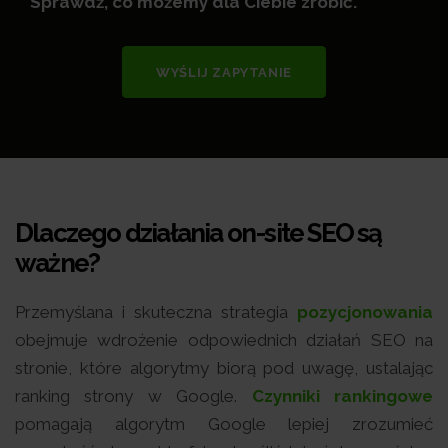
Sprawdź, co możemy dla Ciebie zrobić.
WYŚLIJ ZAPYTANIE
Dlaczego działania on-site SEO są
ważne?
Przemyślana i skuteczna strategia
pozycjonowania
obejmuje wdrożenie odpowiednich działań SEO na
stronie, które algorytmy biorą pod uwagę, ustalając
ranking strony w Google.
Czynniki rankingowe
pomagają algorytm Google lepiej zrozumieć