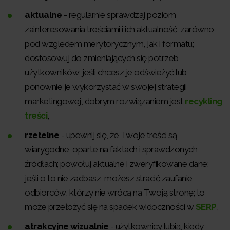
aktualne
- regularnie sprawdzaj poziom
zainteresowania treściami i ich aktualność, zarówno
pod względem merytorycznym, jak i formatu;
dostosowuj do zmieniających się potrzeb
użytkowników; jeśli chcesz je odświeżyć lub
ponownie je wykorzystać w swojej strategii
marketingowej, dobrym rozwiązaniem jest
recykling
treści
,
rzetelne
- upewnij się, że Twoje treści są
wiarygodne, oparte na faktach i sprawdzonych
źródłach; powołuj aktualne i zweryfikowane dane;
jeśli o to nie zadbasz, możesz stracić zaufanie
odbiorców, którzy nie wrócą na Twoją stronę; to
może przełożyć się na spadek widoczności w
SERP
,
atrakcyjne wizualnie
- użytkownicy lubią, kiedy