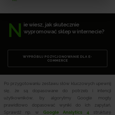
N
ie wiesz, jak skutecznie
wypromować sklep w internecie?
WYPRÓBUJ POZYCJONOWANIE DLA E-
COMMERCE
Po przygotowaniu zestawu słów kluczowych upewnij
się, że są dopasowane do potrzeb i intencji
użytkowników, by algorytmy Google mogły
prawidłowo dopasować wyniki do ich zapytań.
Sprawdź np. w
Google Analytics 4
strukturę