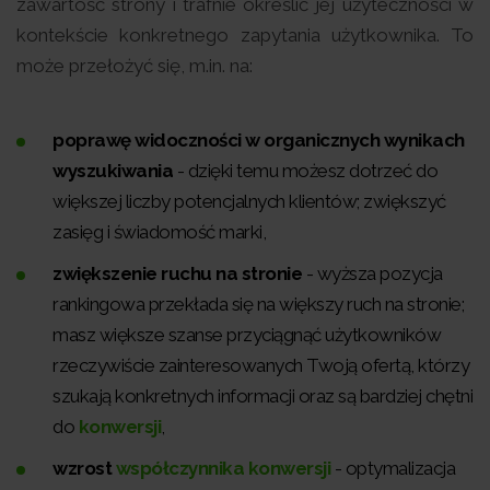
zawartość strony i trafnie określić jej użyteczności w
kontekście konkretnego zapytania użytkownika. To
może przełożyć się, m.in. na:
poprawę widoczności w organicznych wynikach
wyszukiwania
- dzięki temu możesz dotrzeć do
większej liczby potencjalnych klientów; zwiększyć
zasięg i świadomość marki,
zwiększenie ruchu na stronie
- wyższa pozycja
rankingowa przekłada się na większy ruch na stronie;
masz większe szanse przyciągnąć użytkowników
rzeczywiście zainteresowanych Twoją ofertą, którzy
szukają konkretnych informacji oraz są bardziej chętni
do
konwersji
,
wzrost
współczynnika konwersji
- optymalizacja