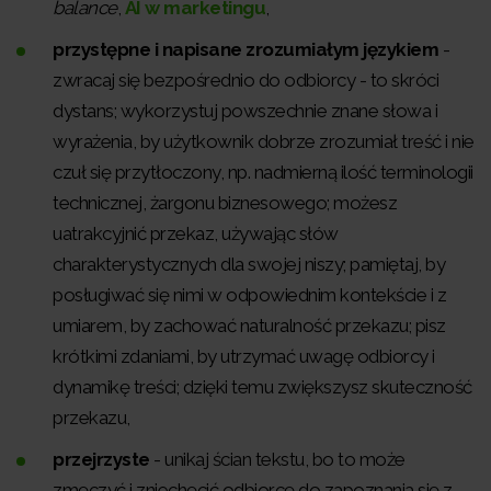
balance
,
AI w marketingu
,
przystępne i napisane zrozumiałym językiem
-
zwracaj się bezpośrednio do odbiorcy - to skróci
dystans; wykorzystuj powszechnie znane słowa i
wyrażenia, by użytkownik dobrze zrozumiał treść i nie
czuł się przytłoczony, np. nadmierną ilość terminologii
technicznej, żargonu biznesowego; możesz
uatrakcyjnić przekaz, używając słów
charakterystycznych dla swojej niszy; pamiętaj, by
posługiwać się nimi w odpowiednim kontekście i z
umiarem, by zachować naturalność przekazu; pisz
krótkimi zdaniami, by utrzymać uwagę odbiorcy i
dynamikę treści; dzięki temu zwiększysz skuteczność
przekazu,
przejrzyste
- unikaj ścian tekstu, bo to może
zmęczyć i zniechęcić odbiorcę do zapoznania się z