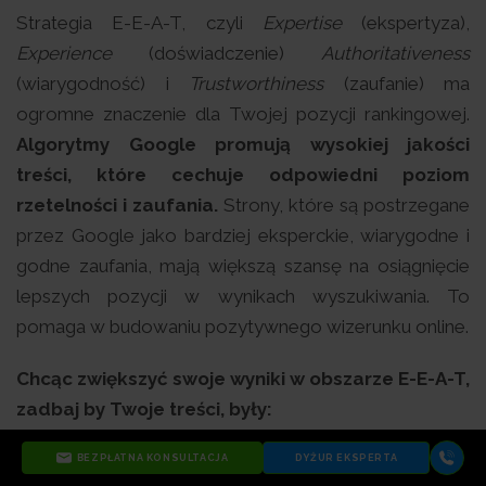
Strategia E-E-A-T, czyli
Expertise
(ekspertyza),
Experience
(doświadczenie)
Authoritativeness
(wiarygodność) i
Trustworthiness
(zaufanie) ma
ogromne znaczenie dla Twojej pozycji rankingowej.
Algorytmy Google promują wysokiej jakości
treści, które cechuje odpowiedni poziom
rzetelności i zaufania.
Strony, które są postrzegane
przez Google jako bardziej eksperckie, wiarygodne i
godne zaufania, mają większą szansę na osiągnięcie
lepszych pozycji w wynikach wyszukiwania. To
pomaga w budowaniu pozytywnego wizerunku online.
Chcąc zwiększyć swoje wyniki w obszarze E-E-A-T,
zadbaj by Twoje treści, były:
BEZPŁATNA KONSULTACJA
DYŻUR EKSPERTA
eksperckie
- boty Google weryfikują wiedzę i