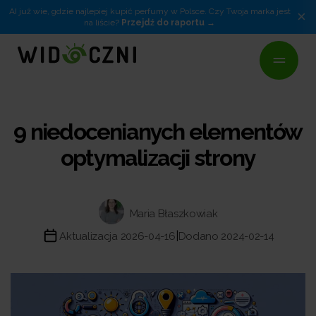
AI już wie, gdzie najlepiej kupić perfumy w Polsce. Czy Twoja marka jest
×
na liście?
Przejdź do raportu
9 niedocenianych elementów
optymalizacji strony
Maria Błaszkowiak
|
Aktualizacja 2026-04-16
Dodano 2024-02-14