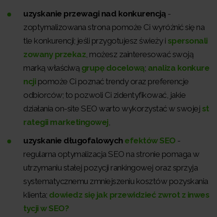
uzyskanie przewagi nad konkurencją
-
zoptymalizowana strona pomoże Ci wyróżnić się na
tle konkurencji; jeśli przygotujesz świeży i
spersonali
zowany przekaz
, możesz zainteresować swoją
marką właściwą
grupę docelową
;
analiza konkure
ncji
pomoże Ci poznać trendy oraz preferencje
odbiorców; to pozwoli Ci zidentyfikować, jakie
działania on-site SEO warto wykorzystać w swojej
st
rategii marketingowej
,
uzyskanie długofalowych
efektów SEO
-
regularna optymalizacja SEO na stronie pomaga w
utrzymaniu stałej pozycji rankingowej oraz sprzyja
systematycznemu zmniejszeniu kosztów pozyskania
klienta;
dowiedz się jak przewidzieć zwrot z inwes
tycji w SEO?