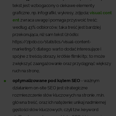
tekst jest wzbogacony o ciekawe elementy
graficzne, np. infografiki, wykresy, zdjęcia;
visual cont
ent
zwraca uwagę i pomaga przyswoić treść;
według 43% odbiorców, taka treść jest bardziej
przekonująca, niż sam tekst (źródło:
https://zipdo.co/statistics/visual-content-
marketing/); dlatego warto dodać interesujące i
spójne z treścią obrazy, krótkie filmiki itp.; to może
zwiększyć zaangażowanie oraz przyciągnąć większy
ruch na stronę,
optymalizowane pod kątem SEO
- ważnym
działaniem on-site SEO jest strategiczne
rozmieszczenie słów kluczowych na stronie, m.in.
główna treść, oraz ich natężenie; unikaj nadmiernej
gęstości słów kluczowych, czyli tzw. keyword