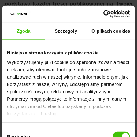
podstawą każdej treści publikowanej na Twojej
stronie.
Przemyślany i spersonalizowany zestaw fraz
pomaga dotrzeć do właściwej grupy docelowej i
wygenerować wartościowy ruch na stronie.
Dlatego,
Zgoda
Szczegóły
O plikach cookies
jeśli chcesz zapewnić efektywność Twojej
strategii SEO, warto przeprowadzić wnikliwą
Niniejsza strona korzysta z plików cookie
analizę fraz, na które planujesz prowadzić
Wykorzystujemy pliki cookie do spersonalizowania treści
pozycjonowanie.
Skorzystaj ze
skutecznych narzę
i reklam, aby oferować funkcje społecznościowe i
dzi
, np.
Keyword Planner
,
Senuto
, Semrush,
ChatG
analizować ruch w naszej witrynie. Informacje o tym, jak
PT
i weź pod uwagą m.in.:
korzystasz z naszej witryny, udostępniamy partnerom
społecznościowym, reklamowym i analitycznym.
Partnerzy mogą połączyć te informacje z innymi danymi
popularność i sezonowość fraz,
otrzymanymi od Ciebie lub uzyskanymi podczas
dopasowanie słów kluczowych do profilu Twojej
korzystania z ich usług.
działalności - uwzględnij terminologię i zwroty
charakterystyczne dla Twojej branży; to pomoże
Wybór
Niezbędne