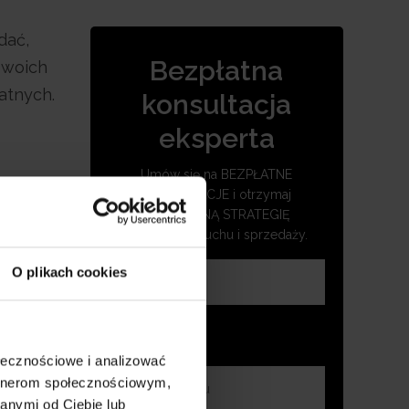
dać,
Bezpłatna
swoich
atnych.
konsultacja
eksperta
Umów się na BEZPŁATNE
KONSULTACJE i otrzymaj
SKUTECZNĄ STRATEGIĘ
zwiększenia ruchu i sprzedaży.
O plikach cookies
ołecznościowe i analizować
artnerom społecznościowym,
anymi od Ciebie lub