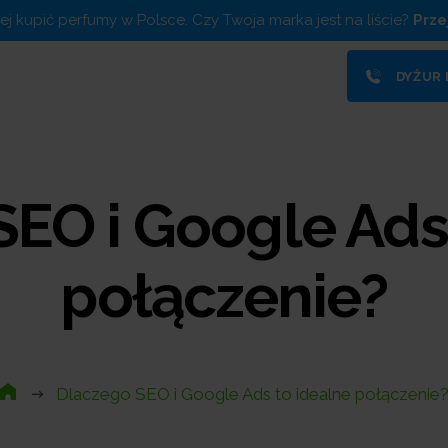
piej kupić perfumy w Polsce. Czy Twoja marka jest na liście?
Prze
DYŻUR
EO i Google Ads
połączenie?
Dlaczego SEO i Google Ads to idealne połączenie