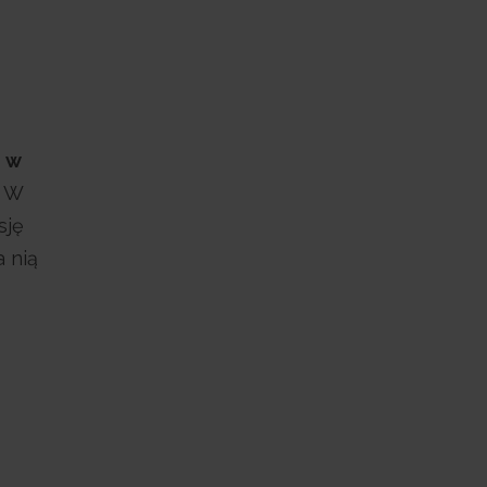
i w
W
sję
a nią