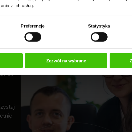
nia z ich usług.
Preferencje
Statystyka
Zezwól na wybrane
Z
rad
zystaj
ełnię