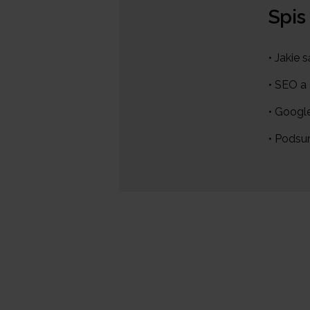
Spis
• Jakie
• SEO a
• Google
• Pods