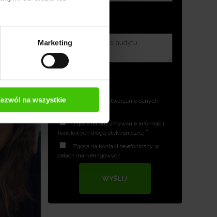
Marketing
ezwól na wszystkie
Zgoda na przetwarzanie danych
*
osobowych
Zgoda na otrzymywanie informacji
*
handlowych drogą elektroniczną
Zgoda na kontakt telefoniczny w
celach marketingowych
WYŚLIJ