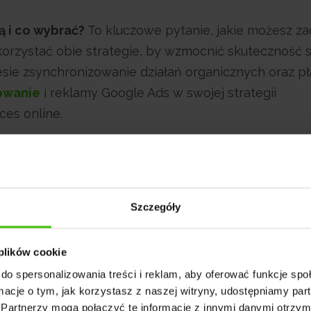
ą i co wybrać?
To kluczowe pytanie, jakie możesz za
orzystać obie strategie, by wzmocnić skuteczność 
niesie zsynchronizowanie działań organicznych oraz pł
owanie
i reklamy Google Ads w swojej strategii
ces online.
wybrać,
Szczegóły
Ads,
 Ads.
 plików cookie
do spersonalizowania treści i reklam, aby oferować funkcje sp
ormacje o tym, jak korzystasz z naszej witryny, udostępniamy p
Partnerzy mogą połączyć te informacje z innymi danymi otrzym