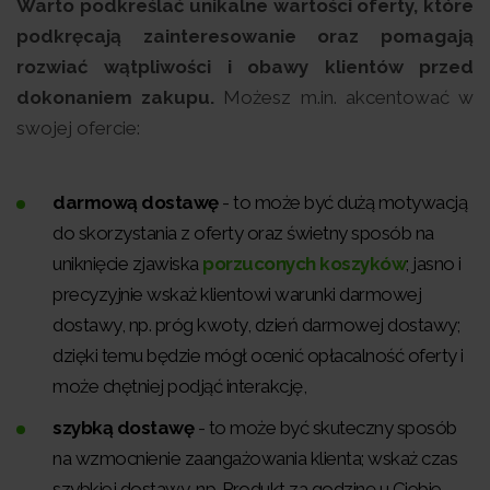
Warto podkreślać unikalne wartości oferty, które
podkręcają zainteresowanie oraz pomagają
rozwiać wątpliwości i obawy klientów przed
dokonaniem zakupu.
Możesz m.in. akcentować w
swojej ofercie:
darmową dostawę
- to może być dużą motywacją
do skorzystania z oferty oraz świetny sposób na
uniknięcie zjawiska
porzuconych koszyków
; jasno i
precyzyjnie wskaż klientowi warunki darmowej
dostawy, np. próg kwoty, dzień darmowej dostawy;
dzięki temu będzie mógł ocenić opłacalność oferty i
może chętniej podjąć interakcję,
szybką dostawę
- to może być skuteczny sposób
na wzmocnienie zaangażowania klienta; wskaż czas
szybkiej dostawy, np. Produkt za godzinę u Ciebie,