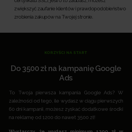
certyfikatu SSL); jeśli o to zadbasz, możesz
zwiększyć zaufanie klientów i prawdopodobieństwo
zrobienia zakupów na Twojej stronie.
KORZYŚCI NA START
Do 3500 zł na kampanię Google
Ads
To Twoja pierwsza kampania Google Ads? W
zależności od tego, ile wydasz w ciągu pierwszych
60 dni kampanii, możesz zyskać dodatkowe środki
na reklamę od 1200 do nawet 3500 zł!
Wystarczy, że wydasz minimum 1200 zł w