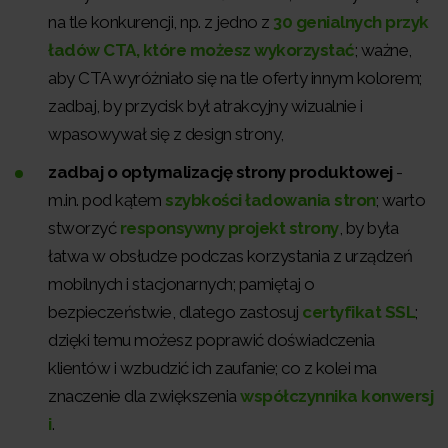
na tle konkurencji, np. z jedno z
30 genialnych przyk
ładów CTA, które możesz wykorzystać
; ważne,
aby CTA wyróżniało się na tle oferty innym kolorem;
zadbaj, by przycisk był atrakcyjny wizualnie i
wpasowywał się z design strony,
zadbaj o optymalizację strony produktowej
-
m.in. pod kątem
szybkości ładowania stron
; warto
stworzyć
responsywny projekt strony
, by była
łatwa w obsłudze podczas korzystania z urządzeń
mobilnych i stacjonarnych; pamiętaj o
bezpieczeństwie, dlatego zastosuj
certyfikat SSL
;
dzięki temu możesz poprawić doświadczenia
klientów i wzbudzić ich zaufanie; co z kolei ma
znaczenie dla zwiększenia
współczynnika konwersj
i
.