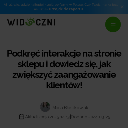
AI już wie, gdzie najlepiej kupić perfumy w Polsce. Czy Twoja marka jest
×
na liście?
Przejdź do raportu
Podkręć interakcje na stronie
sklepu i dowiedz się, jak
zwiększyć zaangażowanie
klientów!
Maria Błaszkowiak
|
Aktualizacja 2025-12-13
Dodano 2024-03-25