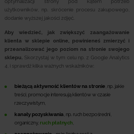
optymalizacji strony pod kątem potrzeb
użytkowników, np. skrócenie procesu zakupowego,
dodanie wyższej jakości zdjęć.
Aby wiedzieć, jak zwiększyć zaangażowanie
klienta w sklepie online, powinieneś zmierzyć i
przeanalizować jego poziom na stronie swojego
sklepu.
Skorzystaj w tym celu np. z Google Analytics
4, i sprawdź kilka ważnych wskaźników:
bieżącą aktywność klientów na stronie
, np. jakie
treści, promocje interesują klientów w czasie
rzeczywistym,
kanały pozyskiwania
, np. ruch bezpośredni,
organiczny,
ruch płatnych
,
zaangażowanie
- m.in. liczba sesji z