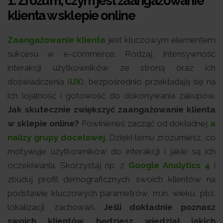
1.
Zrozum, czym jest zaangażowanie
klienta w sklepie online
Zaangażowanie klienta
jest kluczowym elementem
sukcesu w e-commerce. Rodzaj, intensywność
interakcji użytkowników ze stroną oraz ich
doświadczenia (
UX
), bezpośrednio przekładają się na
ich lojalność i gotowość do dokonywania zakupów.
Jak skutecznie zwiększyć zaangażowanie klienta
w sklepie online?
Powinieneś zacząć od dokładnej
a
nalizy grupy docelowej
. Dzięki temu zrozumiesz, co
motywuje użytkowników do interakcji i jakie są ich
oczekiwania. Skorzystaj np. z
Google Analytics 4
i
zbuduj profil demograficznych swoich klientów na
podstawie kluczowych parametrów, m.in. wieku, płci,
lokalizacji, zachowań.
Jeśli dokładnie poznasz
swoich klientów, będziesz wiedział jakich