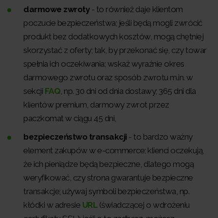
darmowe zwroty
- to również daje klientom
poczucie bezpieczeństwa; jeśli będą mogli zwrócić
produkt bez dodatkowych kosztów, mogą chętniej
skorzystać z oferty; tak, by przekonać się, czy towar
spełnia ich oczekiwania; wskaż wyraźnie okres
darmowego zwrotu oraz sposób zwrotu m.in. w
sekcji
FAQ
, np. 30 dni od dnia dostawy; 365 dni dla
klientów premium, darmowy zwrot przez
paczkomat w ciągu 45 dni,
bezpieczeństwo transakcji
- to bardzo ważny
element zakupów w e-commerce; klienci oczekują,
że ich pieniądze będą bezpieczne, dlatego mogą
weryfikować, czy strona gwarantuje bezpieczne
transakcje; używaj symboli bezpieczeństwa, np.
kłódki w adresie
URL
(świadczącej o wdrożeniu