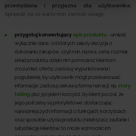
przemyślana i przyjazna dla użytkownika.
Sprawdź, na co warto m.in. zwrócić uwagę:
przygotuj konwertujący
opis produktu
- umieść
wyłącznie dane, od których zależy decyzja o
dokonaniu zakupów, czyli m.in. nazwa, cena, rozmiar,
skład produktu; dzięki nim pomożesz klientom
zrozumieć ofertę; zastosuj wypunktowana i
pogrubienia, by użytkownik mógł przeskanować
informacje; zastosuj ciekawą formę narracji, np.
story
telling
; pisz językiem korzyści, by klient poczuł, że
jego potrzeby są priorytetowe; dostarczając
najważniejszych informacji o funkcjach, korzyściach
oraz sposobie użycia produktu zwiększasz zaufanie i
satysfakcję klientów; to może wzmocnić ich